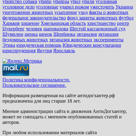
убийство собаки
убийц
убийцы
убил
убили
уголовная
уголовное дело
уголовные
ударил ножом
ужесточить
Украина
уничтожение животных
усыпление
уход
факты о животных
федеральное законодательство
фонд защиты животных
футбол
Харьков
хищение
Хмельницкая область
христианство
центр
Цукерберг
человек
шаповалова
Шестой кассационный суд
Шумилин
щенка
щенок
Щербинка
эвтаназия
эвтаназия
бездомных животных
эвтаназия животных
эксперименты
Этика
юридическая помощь
Юридические консультации
юриспруденция
Якутия
Ярославль
Политика конфиденциальности.
Пользовательское соглашение.
Информация размещенная на сайте антидогхантер.рф
предназначена для лиц старше 18 лет.
Мнение администрации сайта и движения АнтиДогхантер,
может не совпадать с мнением опубликованных статей и
авторов.
При любом использовании материалов сайта