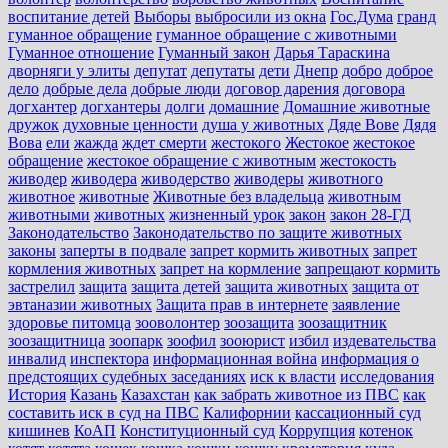
воспитание детей
Выборы
выбросили из окна
Гос.Дума
гранд
гуманное обращение
гуманное обращение с животными
Гуманное отношение
Гуманный закон
Дарья Тараскина
дворняги у элиты
депутат
депутаты
дети
Днепр
добро
доброе
дело
добрые дела
добрые люди
договор дарения
договора
догхантер
догхантеры
долги
домашние
Домашние животные
дружок
духовные ценности
душа у животных
Дяде Вове
Дядя
Вова
ели
жажда
ждет смерти
жестокого
Жестокое
жестокое
обращение
жестокое обращение с животным
жестокость
живодер
живодера
живодерство
живодеры
животного
животное
животные
Животные без владельца
животным
животными
животных
жизненный урок
закон
закон 28-ГД
Законодательство
Законодательство по защите животных
законы
заперты в подвале
запрет кормить животных
запрет
кормления животных
запрет на кормление
запрещают кормить
застрелил
защита
защита детей
защита животных
защита от
эвтаназии животных
Защита прав в интернете
заявление
здоровье питомца
зооволонтер
зоозащита
зоозащитник
зоозащитница
зоопарк
зоофил
зооюрист
избил
издевательства
инвалид
инспектора
информационная война
информация о
предстоящих судебных заседаниях
иск к власти
исследования
История
Казань
Казахстан
как забрать животное из ПВС
как
составить иск в суд на ПВС
Калифорнии
кассационный суд
кишинев
КоАП
Конституционный суд
Коррупция
котенок