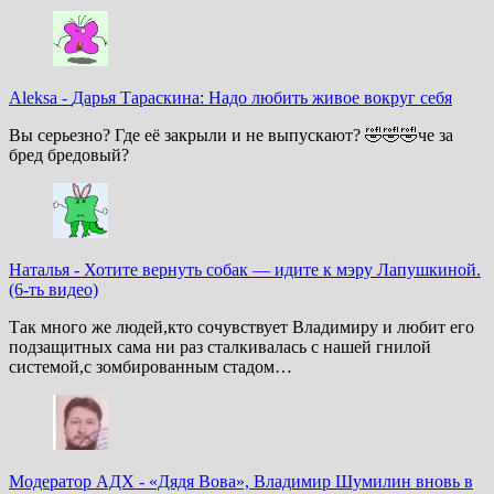
Aleksa
-
Дарья Тараскина: Надо любить живое вокруг себя
Вы серьезно? Где её закрыли и не выпускают? 🤣🤣🤣че за
бред бредовый?
Наталья
-
Хотите вернуть собак — идите к мэру Лапушкиной.
(6-ть видео)
Так много же людей,кто сочувствует Владимиру и любит его
подзащитных сама ни раз сталкивалась с нашей гнилой
системой,с зомбированным стадом…
Модератор АДХ
-
«Дядя Вова», Владимир Шумилин вновь в