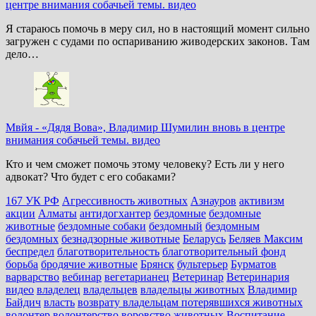
центре внимания собачьей темы. видео
Я стараюсь помочь в меру сил, но в настоящий момент сильно
загружен с судами по оспариванию живодерских законов. Там
дело…
Мвйя
-
«Дядя Вова», Владимир Шумилин вновь в центре
внимания собачьей темы. видео
Кто и чем сможет помочь этому человеку? Есть ли у него
адвокат? Что будет с его собаками?
167 УК РФ
Агрессивность животных
Азнауров
активизм
акции
Алматы
антидогхантер
бездомные
бездомные
животные
бездомные собаки
бездомный
бездомным
бездомных
безнадзорные животные
Беларусь
Беляев Максим
беспредел
благотворительность
благотворительный фонд
борьба
бродячие животные
Брянск
бультерьер
Бурматов
варварство
вебинар
вегетарианец
Ветеринар
Ветеринария
видео
владелец
владельцев
владельцы животных
Владимир
Байдич
власть
возврату владельцам потерявшихся животных
волонтер
волонтерство
воровство животных
Воспитание