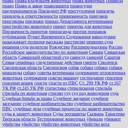
права
Права владельцев животных
права животных
Правила
право
Право и закон
правозащита
правосудие
предприниматель
Президент РФ
преступления
привлечь
привлечь к ответственности
привязанность
приговор
приговоры
признаки
приказ Департамента ветеринарии
пристройство животного
приют
приюты для животных
Прозрачность приютов
пропаганда
против поправок
публикации
Пункт Временного Содержания
равнодушие
разыскивает полиция
рассказы
расстрелял
решение суда
решения суда
родители
Рождество
Росприроднадзора
России
Российское законодательство по животным
Самара
Самарская
область
Самарский областной суд
самосуд
санкций
Саратов
Семья
серийных
следственные действия
смерти
Смоленск
Смоленская область
Смоленском
собак
собака
собаки
собаки
инвалиды
собаку
советы ветеринара
содержание отловленных
животных
содержания
сожгли машину
сострадание
спасение
спасение кошек
спасти
спасти из ПВС
Ст. 299 УК РФ
ст.167
УК РФ
ст.245 УК РФ
статистика
стерилизация
стрельба
стрельба по животным
стрелял
суд
суд над живодером
суда
Судебная борьба за права
Судебное заедание
судебное
заседание
судебное разбирательство
судебное разбирательство
ПВС
судебные дела
судебные процессы по защите животных
суды в защиту животных
Суды зоозащиты
Сызрань
Тарасенко
Тверская область
Тестирование животных
убивали
убивают
убийства
убийство
убийство животных
убийство кота