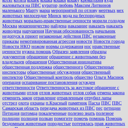
котят
котята
кошек
кошка
кошки
кошку
крематория
куда
жаловаться на ПВС
куратор
любовь
Максим Литвинов
маленького
Марту
марш
мероприятий по отлову
мертвых
мех
животных
милосердие
Минск
мода на беспородных
животных
морально-нравственные ценности
морили голодом
Москва
мошенничество
найдена
наказание
наказать
наказать
живодера
нарушения
Научная обоснованность
начальник
недопуск в приют
незаконные действия ПВС
незаконные
приказы
немотивированная агрессия
новости
Новости города
Новости НКО
ножом
нормы содержания
нос
нравственные
ценности
нужна помощь
Образец заявления
образцы
документов
обращение
обращение с животными без
владельцев
обращения
Общественная инициатива
общественная поддержка
общественного
Общественные
инспекторы
общественные обсуждения
общественный
инспектор
Общественный контроль
общество
Ольги Масиюк
операция
оспаривание постановления
осужден
ответственности
Ответственность за жестокое обращение с
животными
отлов
отлов животных
отлов собак
отмена закона
отменить закон
отравление
отравленным
отрубил лапы
отстрел
охота
охраны
п.Красный
памятник
Пасха
ПВС
ПВС
Самарская область
передача животных из ПВС
пес
петиции
Петиция
питомца
покалеченные
полезно знать
полезное
полиции
полиция
полкан
помогите
помочь
помощь
Помощь
бездомным животным
породистые
потерялась
прав животных