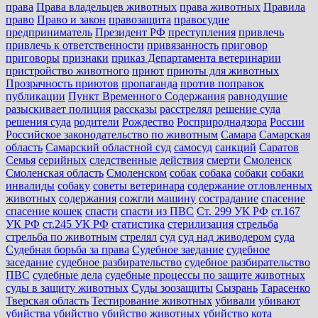
права
Права владельцев животных
права животных
Правила
право
Право и закон
правозащита
правосудие
предприниматель
Президент РФ
преступления
привлечь
привлечь к ответственности
привязанность
приговор
приговоры
признаки
приказ Департамента ветеринарии
пристройство животного
приют
приюты для животных
Прозрачность приютов
пропаганда
против поправок
публикации
Пункт Временного Содержания
равнодушие
разыскивает полиция
рассказы
расстрелял
решение суда
решения суда
родители
Рождество
Росприроднадзора
России
Российское законодательство по животным
Самара
Самарская
область
Самарский областной суд
самосуд
санкций
Саратов
Семья
серийных
следственные действия
смерти
Смоленск
Смоленская область
Смоленском
собак
собака
собаки
собаки
инвалиды
собаку
советы ветеринара
содержание отловленных
животных
содержания
сожгли машину
сострадание
спасение
спасение кошек
спасти
спасти из ПВС
Ст. 299 УК РФ
ст.167
УК РФ
ст.245 УК РФ
статистика
стерилизация
стрельба
стрельба по животным
стрелял
суд
суд над живодером
суда
Судебная борьба за права
Судебное заедание
судебное
заседание
судебное разбирательство
судебное разбирательство
ПВС
судебные дела
судебные процессы по защите животных
суды в защиту животных
Суды зоозащиты
Сызрань
Тарасенко
Тверская область
Тестирование животных
убивали
убивают
убийства
убийство
убийство животных
убийство кота