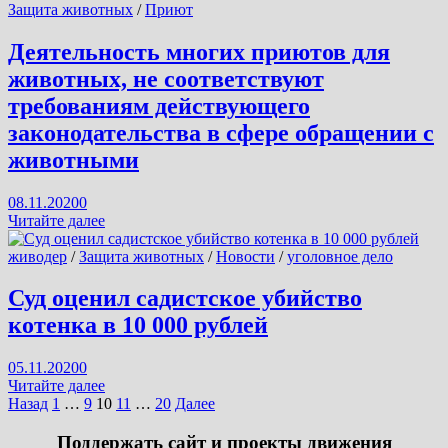
них
Защита животных
/
Приют
нету
хозяина
Деятельность многих приютов для
и
животных, не соответствуют
что
их
требованиям действующего
жизнь
законодательства в сфере обращении с
даже
в
животными
приюте,
целиком
08.11.2020
0
зависит
Деятельность
Читайте далее
от
многих
людей
приютов
живодер
/
Защита животных
/
Новости
/
уголовное дело
для
животных,
Суд оценил садистское убийство
не
котенка в 10 000 рублей
соответствуют
требованиям
действующего
05.11.2020
0
законодательства
Суд
Читайте далее
в
оценил
Пагинация
Назад
1
…
9
10
11
…
20
Далее
сфере
садистское
записей
обращении
убийство
Поддержать сайт и проекты движения