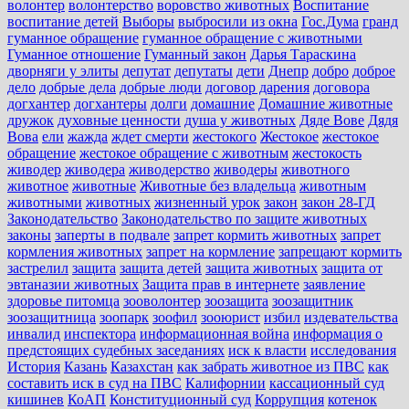
волонтер
волонтерство
воровство животных
Воспитание
воспитание детей
Выборы
выбросили из окна
Гос.Дума
гранд
гуманное обращение
гуманное обращение с животными
Гуманное отношение
Гуманный закон
Дарья Тараскина
дворняги у элиты
депутат
депутаты
дети
Днепр
добро
доброе
дело
добрые дела
добрые люди
договор дарения
договора
догхантер
догхантеры
долги
домашние
Домашние животные
дружок
духовные ценности
душа у животных
Дяде Вове
Дядя
Вова
ели
жажда
ждет смерти
жестокого
Жестокое
жестокое
обращение
жестокое обращение с животным
жестокость
живодер
живодера
живодерство
живодеры
животного
животное
животные
Животные без владельца
животным
животными
животных
жизненный урок
закон
закон 28-ГД
Законодательство
Законодательство по защите животных
законы
заперты в подвале
запрет кормить животных
запрет
кормления животных
запрет на кормление
запрещают кормить
застрелил
защита
защита детей
защита животных
защита от
эвтаназии животных
Защита прав в интернете
заявление
здоровье питомца
зооволонтер
зоозащита
зоозащитник
зоозащитница
зоопарк
зоофил
зооюрист
избил
издевательства
инвалид
инспектора
информационная война
информация о
предстоящих судебных заседаниях
иск к власти
исследования
История
Казань
Казахстан
как забрать животное из ПВС
как
составить иск в суд на ПВС
Калифорнии
кассационный суд
кишинев
КоАП
Конституционный суд
Коррупция
котенок