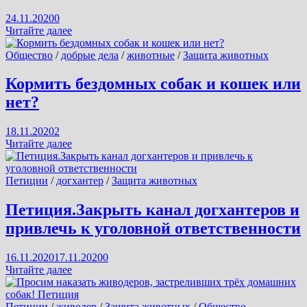
24.11.2020
0
Репрессии
Читайте далее
защитников
животных
Общество
/
добрые дела
/
животные
/
Защита животных
станут
нормой?
Кормить бездомных собак и кошек или
Петиция
нет?
(видео)
18.11.2020
2
Кормить
Читайте далее
бездомных
собак
и
Петиции
/
догхантер
/
Защита животных
кошек
или
Петиция.Закрыть канал догхантеров и
нет?
привлечь к уголовной ответственности
16.11.2020
17.11.2020
0
Петиция.Закрыть
Читайте далее
канал
догхантеров
и
Петиции
/
живодер
/
Защита животных
/
Общество