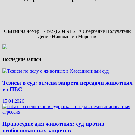
с
котенка
животными
в
10
000
рублей
СБПэй
на номер +7 (927) 204-91-21 в Сбербанке Получатель:
Денис Николаевич Морозов.
Последние записи
Тезисы в суд: отмена запрета передачи животных
из ПВС
15.04.2026
Правосудие для животных: суд против
необоснованных запретов