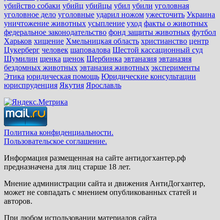
убийство собаки
убийц
убийцы
убил
убили
уголовная
уголовное дело
уголовные
ударил ножом
ужесточить
Украина
уничтожение животных
усыпление
уход
факты о животных
федеральное законодательство
фонд защиты животных
футбол
Харьков
хищение
Хмельницкая область
христианство
центр
Цукерберг
человек
шаповалова
Шестой кассационный суд
Шумилин
щенка
щенок
Щербинка
эвтаназия
эвтаназия
бездомных животных
эвтаназия животных
эксперименты
Этика
юридическая помощь
Юридические консультации
юриспруденция
Якутия
Ярославль
Политика конфиденциальности.
Пользовательское соглашение.
Информация размещенная на сайте антидогхантер.рф
предназначена для лиц старше 18 лет.
Мнение администрации сайта и движения АнтиДогхантер,
может не совпадать с мнением опубликованных статей и
авторов.
При любом использовании материалов сайта