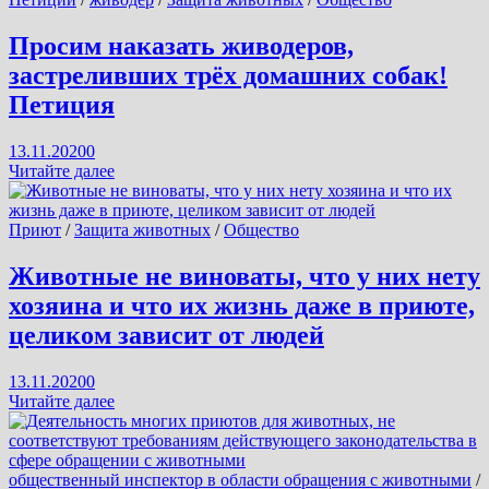
привлечь
к
Просим наказать живодеров,
уголовной
застреливших трёх домашних собак!
ответственности
Петиция
13.11.2020
0
Просим
Читайте далее
наказать
живодеров,
застреливших
Приют
/
Защита животных
/
Общество
трёх
домашних
Животные не виноваты, что у них нету
собак!
хозяина и что их жизнь даже в приюте,
Петиция
целиком зависит от людей
13.11.2020
0
Животные
Читайте далее
не
виноваты,
что
у
общественный инспектор в области обращения с животными
/