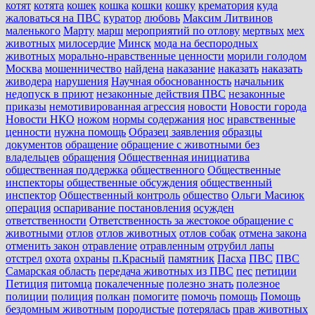
котят
котята
кошек
кошка
кошки
кошку
крематория
куда
жаловаться на ПВС
куратор
любовь
Максим Литвинов
маленького
Марту
марш
мероприятий по отлову
мертвых
мех
животных
милосердие
Минск
мода на беспородных
животных
морально-нравственные ценности
морили голодом
Москва
мошенничество
найдена
наказание
наказать
наказать
живодера
нарушения
Научная обоснованность
начальник
недопуск в приют
незаконные действия ПВС
незаконные
приказы
немотивированная агрессия
новости
Новости города
Новости НКО
ножом
нормы содержания
нос
нравственные
ценности
нужна помощь
Образец заявления
образцы
документов
обращение
обращение с животными без
владельцев
обращения
Общественная инициатива
общественная поддержка
общественного
Общественные
инспекторы
общественные обсуждения
общественный
инспектор
Общественный контроль
общество
Ольги Масиюк
операция
оспаривание постановления
осужден
ответственности
Ответственность за жестокое обращение с
животными
отлов
отлов животных
отлов собак
отмена закона
отменить закон
отравление
отравленным
отрубил лапы
отстрел
охота
охраны
п.Красный
памятник
Пасха
ПВС
ПВС
Самарская область
передача животных из ПВС
пес
петиции
Петиция
питомца
покалеченные
полезно знать
полезное
полиции
полиция
полкан
помогите
помочь
помощь
Помощь
бездомным животным
породистые
потерялась
прав животных