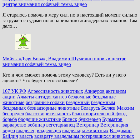
центре внимания собачьей темы. видео
Я стараюсь помочь в меру сил, но в настоящий момент сильно
загружен с судами по оспариванию живодерских законов. Там
дело…
Мвйя
-
«Дядя Вова», Владимир Шумилин вновь в центре
внимания собачьей темы. видео
Кто и чем сможет помочь этому человеку? Есть ли у него
адвокат? Что будет с его собаками?
167 УК РФ
Агрессивность животных
Азнауров
активизм
акции
Алматы
антидогхантер
бездомные
бездомные
животные
бездомные собаки
бездомный
бездомным
бездомных
безнадзорные животные
Беларусь
Беляев Максим
беспредел
благотворительность
благотворительный фонд
борьба
бродячие животные
Брянск
бультерьер
Бурматов
варварство
вебинар
вегетарианец
Ветеринар
Ветеринария
видео
владелец
владельцев
владельцы животных
Владимир
Байдич
власть
возврату владельцам потерявшихся животных