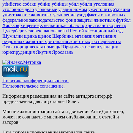
убийство собаки
убийц
убийцы
убил
убили
уголовная
уголовное дело
уголовные
ударил ножом
ужесточить
Украина
уничтожение животных
усыпление
уход
факты о животных
федеральное законодательство
фонд защиты животных
футбол
Харьков
хищение
Хмельницкая область
христианство
центр
Цукерберг
человек
шаповалова
Шестой кассационный суд
Шумилин
щенка
щенок
Щербинка
эвтаназия
эвтаназия
бездомных животных
эвтаназия животных
эксперименты
Этика
юридическая помощь
Юридические консультации
юриспруденция
Якутия
Ярославль
Политика конфиденциальности.
Пользовательское соглашение.
Информация размещенная на сайте антидогхантер.рф
предназначена для лиц старше 18 лет.
Мнение администрации сайта и движения АнтиДогхантер,
может не совпадать с мнением опубликованных статей и
авторов.
При любом использовании материалов сайта