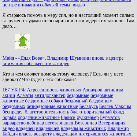
центре внимания собачьей темы. видео
Я стараюсь помочь в меру сил, но в настоящий момент сильно
загружен с судами по оспариванию живодерских законов. Там
дело…
Мвйя
-
«Дядя Вова», Владимир Шумилин вновь в центре
внимания собачьей темы. видео
Кто и чем сможет помочь этому человеку? Есть ли у него
адвокат? Что будет с его собаками?
167 УК РФ
Агрессивность животных
Азнауров
активизм
акции
Алматы
антидогхантер
бездомные
бездомные
животные
бездомные собаки
бездомный
бездомным
бездомных
безнадзорные животные
Беларусь
Беляев Максим
беспредел
благотворительность
благотворительный фонд
борьба
бродячие животные
Брянск
бультерьер
Бурматов
варварство
вебинар
вегетарианец
Ветеринар
Ветеринария
видео
владелец
владельцев
владельцы животных
Владимир
Байдич
власть
возврату владельцам потерявшихся животных