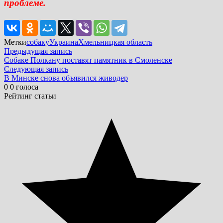
проблеме.
Метки
собаку
Украина
Хмельницкая область
Навигация
Предыдущая
Предыдущая запись
запись:
Собаке Полкану поставят памятник в Смоленске
по
Следующая
Следующая запись
записям
запись:
В Минске снова объявился живодер
0
0
голоса
Рейтинг статьи