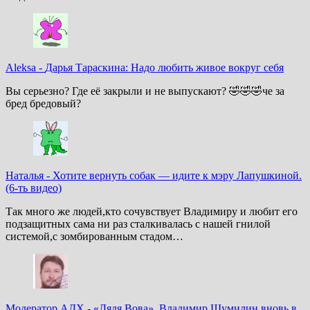
Aleksa
-
Дарья Тараскина: Надо любить живое вокруг себя
Вы серьезно? Где её закрыли и не выпускают? 🤣🤣🤣че за
бред бредовый?
Наталья
-
Хотите вернуть собак — идите к мэру Лапушкиной.
(6-ть видео)
Так много же людей,кто сочувствует Владимиру и любит его
подзащитных сама ни раз сталкивалась с нашей гнилой
системой,с зомбированным стадом…
Модератор АДХ
-
«Дядя Вова», Владимир Шумилин вновь в