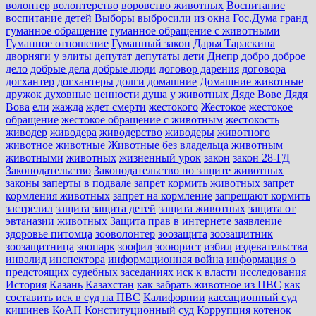
волонтер
волонтерство
воровство животных
Воспитание
воспитание детей
Выборы
выбросили из окна
Гос.Дума
гранд
гуманное обращение
гуманное обращение с животными
Гуманное отношение
Гуманный закон
Дарья Тараскина
дворняги у элиты
депутат
депутаты
дети
Днепр
добро
доброе
дело
добрые дела
добрые люди
договор дарения
договора
догхантер
догхантеры
долги
домашние
Домашние животные
дружок
духовные ценности
душа у животных
Дяде Вове
Дядя
Вова
ели
жажда
ждет смерти
жестокого
Жестокое
жестокое
обращение
жестокое обращение с животным
жестокость
живодер
живодера
живодерство
живодеры
животного
животное
животные
Животные без владельца
животным
животными
животных
жизненный урок
закон
закон 28-ГД
Законодательство
Законодательство по защите животных
законы
заперты в подвале
запрет кормить животных
запрет
кормления животных
запрет на кормление
запрещают кормить
застрелил
защита
защита детей
защита животных
защита от
эвтаназии животных
Защита прав в интернете
заявление
здоровье питомца
зооволонтер
зоозащита
зоозащитник
зоозащитница
зоопарк
зоофил
зооюрист
избил
издевательства
инвалид
инспектора
информационная война
информация о
предстоящих судебных заседаниях
иск к власти
исследования
История
Казань
Казахстан
как забрать животное из ПВС
как
составить иск в суд на ПВС
Калифорнии
кассационный суд
кишинев
КоАП
Конституционный суд
Коррупция
котенок