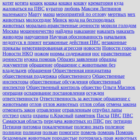
котят
котята
кошек
кошка
кошки
кошку
крематория
куда
жаловаться на ПВС
куратор
любовь
Максим Литвинов
маленького
Марту
марш
мероприятий по отлову
мертвых
мех
животных
милосердие
Минск
мода на беспородных
животных
морально-нравственные ценности
морили голодом
Москва
мошенничество
найдена
наказание
наказать
наказать
живодера
нарушения
Научная обоснованность
начальник
недопуск в приют
незаконные действия ПВС
незаконные
приказы
немотивированная агрессия
новости
Новости города
Новости НКО
ножом
нормы содержания
нос
нравственные
ценности
нужна помощь
Образец заявления
образцы
документов
обращение
обращение с животными без
владельцев
обращения
Общественная инициатива
общественная поддержка
общественного
Общественные
инспекторы
общественные обсуждения
общественный
инспектор
Общественный контроль
общество
Ольги Масиюк
операция
оспаривание постановления
осужден
ответственности
Ответственность за жестокое обращение с
животными
отлов
отлов животных
отлов собак
отмена закона
отменить закон
отравление
отравленным
отрубил лапы
отстрел
охота
охраны
п.Красный
памятник
Пасха
ПВС
ПВС
Самарская область
передача животных из ПВС
пес
петиции
Петиция
питомца
покалеченные
полезно знать
полезное
полиции
полиция
полкан
помогите
помочь
помощь
Помощь
бездомным животным
породистые
потерялась
прав животных