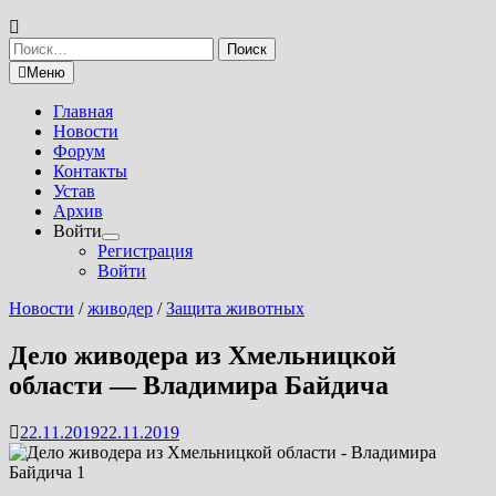
Найти:
Меню
Главная
Новости
Форум
Контакты
Устав
Архив
Войти
Показать
Регистрация
подменю
Войти
Новости
/
живодер
/
Защита животных
Дело живодера из Хмельницкой
области — Владимира Байдича
22.11.2019
22.11.2019