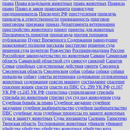
права
Права владельцев животных
права животных
Правила
право
Право и закон
правозащита
правосудие
предприниматель
Президент РФ
преступления
привлечь
привлечь к ответственности
привязанность
приговор
приговоры
признаки
приказ Департамента ветеринарии
пристройство животного
приют
приюты для животных
Прозрачность приютов
пропаганда
против поправок
публикации
Пункт Временного Содержания
равнодушие
разыскивает полиция
рассказы
расстрелял
решение суда
решения суда
родители
Рождество
Росприроднадзора
России
Российское законодательство по животным
Самара
Самарская
область
Самарский областной суд
самосуд
санкций
Саратов
Семья
серийных
следственные действия
смерти
Смоленск
Смоленская область
Смоленском
собак
собака
собаки
собаки
инвалиды
собаку
советы ветеринара
содержание отловленных
животных
содержания
сожгли машину
сострадание
спасение
спасение кошек
спасти
спасти из ПВС
Ст. 299 УК РФ
ст.167
УК РФ
ст.245 УК РФ
статистика
стерилизация
стрельба
стрельба по животным
стрелял
суд
суд над живодером
суда
Судебная борьба за права
Судебное заедание
судебное
заседание
судебное разбирательство
судебное разбирательство
ПВС
судебные дела
судебные процессы по защите животных
суды в защиту животных
Суды зоозащиты
Сызрань
Тарасенко
Тверская область
Тестирование животных
убивали
убивают
убийства
убийство
убийство животных
убийство кота