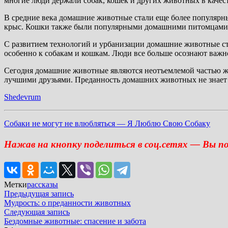
многие люди держали собак, кошек и других животных в каче
В средние века домашние животные стали еще более популярным
крыс. Кошки также были популярными домашними питомцами, т
С развитием технологий и урбанизации домашние животные ст
особенно к собакам и кошкам. Люди все больше осознают важн
Сегодня домашние животные являются неотъемлемой частью жи
лучшими друзьями. Преданность домашних животных не знает 
Shedevrum
Собаки не могут не влюбляться — Я Люблю Свою Собаку
Нажав на кнопку поделиться в соц.сетях — Вы п
Метки
рассказы
Навигация
Предыдущая
Предыдущая запись
запись:
Мудрость: о преданности животных
по
Следующая
Следующая запись
записям
запись:
Бездомные животные: спасение и забота