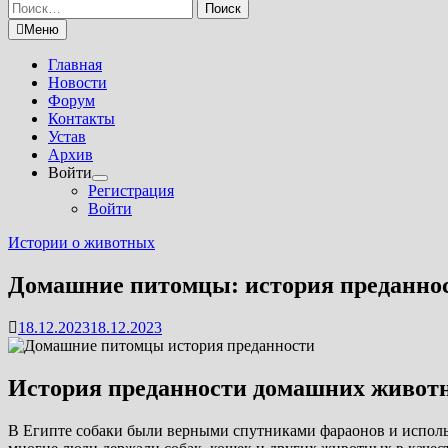
Найти:
Меню
Главная
Новости
Форум
Контакты
Устав
Архив
Войти
Показать
Регистрация
подменю
Войти
Истории о животных
Домашние питомцы: история преданно
18.12.2023
18.12.2023
История преданности домашних животн
В Египте собаки были верными спутниками фараонов и исполь