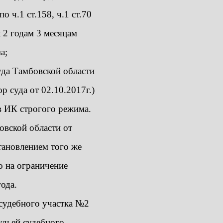
 ч.1 ст.158, ч.1 ст.70
 2 годам 3 месяцам
а;
уда Тамбовской области
р суда от 02.10.2017г.)
в ИК строгого режима.
овской области от
тановлением того же
о на ограничение
года.
 судебного участка №2
удьей судебного