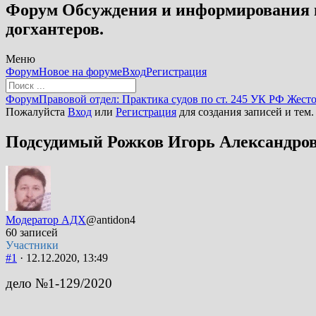
Форум Обсуждения и информирования в
догхантеров.
Меню
Навигация
Форум
Новое на форуме
Вход
Регистрация
Форума
Форум
Форум
Правовой отдел: Практика судов по ст. 245 УК РФ Жес
breadcrumbs
Пожалуйста
Вход
или
Регистрация
для создания записей и тем.
-
Вы
Подсудимый Рожков Игорь Александрови
здесь:
Модератор АДХ
@antidon4
60 записей
Участники
#1
· 12.12.2020, 13:49
дело №1-129/2020