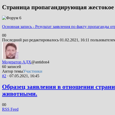
Страница пропагандирующая жестокое 
Основная запись - Результат заявления по факту пропаганды о
Голосуйте
Голосуйте
0
0
-
-
Последний раз редактировалось 01.02.2021, 16:11 пользовател
палец
палец
вниз.
вверх.
Модератор АДХ
@antidon4
60 записей
Автор темы
Участники
#2
· 07.05.2021, 16:45
Образец заявления в отношении страни
животными.
Голосуйте
Голосуйте
0
0
-
-
RSS Feed
палец
палец