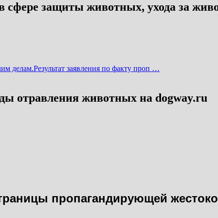
 сфере защиты животных, ухода за жив
чим делам.
Результат заявления по факту проп …
нды отравления животных на dogway.ru
страницы пропагандирующей жесток