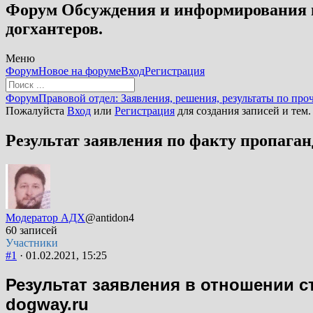
Форум Обсуждения и информирования в
догхантеров.
Меню
Навигация
Форум
Новое на форуме
Вход
Регистрация
Форума
Форум
Форум
Правовой отдел: Заявления, решения, результаты по про
breadcrumbs
Пожалуйста
Вход
или
Регистрация
для создания записей и тем.
-
Вы
Результат заявления по факту пропага
здесь:
Модератор АДХ
@antidon4
60 записей
Участники
#1
· 01.02.2021, 15:25
Результат заявления в отношении 
dogway.ru