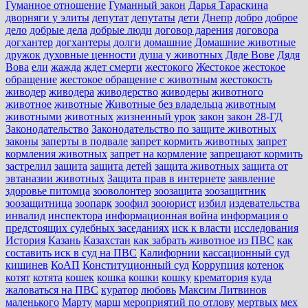
Гуманное отношение
Гуманный закон
Дарья Тараскина
дворняги у элиты
депутат
депутаты
дети
Днепр
добро
доброе
дело
добрые дела
добрые люди
договор дарения
договора
догхантер
догхантеры
долги
домашние
Домашние животные
дружок
духовные ценности
душа у животных
Дяде Вове
Дядя
Вова
ели
жажда
ждет смерти
жестокого
Жестокое
жестокое
обращение
жестокое обращение с животным
жестокость
живодер
живодера
живодерство
живодеры
животного
животное
животные
Животные без владельца
животным
животными
животных
жизненный урок
закон
закон 28-ГД
Законодательство
Законодательство по защите животных
законы
заперты в подвале
запрет кормить животных
запрет
кормления животных
запрет на кормление
запрещают кормить
застрелил
защита
защита детей
защита животных
защита от
эвтаназии животных
Защита прав в интернете
заявление
здоровье питомца
зооволонтер
зоозащита
зоозащитник
зоозащитница
зоопарк
зоофил
зооюрист
избил
издевательства
инвалид
инспектора
информационная война
информация о
предстоящих судебных заседаниях
иск к власти
исследования
История
Казань
Казахстан
как забрать животное из ПВС
как
составить иск в суд на ПВС
Калифорнии
кассационный суд
кишинев
КоАП
Конституционный суд
Коррупция
котенок
котят
котята
кошек
кошка
кошки
кошку
крематория
куда
жаловаться на ПВС
куратор
любовь
Максим Литвинов
маленького
Марту
марш
мероприятий по отлову
мертвых
мех