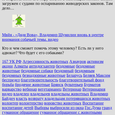
загружен с судами по оспариванию живодерских законов. Там
дело…
Мвйя
-
«Дядя Вова», Владимир Шумилин вновь в центре
внимания собачьей темы. видео
Кто и чем сможет помочь этому человеку? Есть ли у него
адвокат? Что будет с его собаками?
167 УК РФ
Агрессивность животных
Азнауров
активизм
акции
Алматы
антидогхантер
бездомные
бездомные
животные
бездомные собаки
бездомный
бездомным
бездомных
безнадзорные животные
Беларусь
Беляев Максим
беспредел
благотворительность
благотворительный фонд
борьба
бродячие животные
Брянск
бультерьер
Бурматов
варварство
вебинар
вегетарианец
Ветеринар
Ветеринария
видео
владелец
владельцев
владельцы животных
Владимир
Байдич
власть
возврату владельцам потерявшихся животных
волонтер
волонтерство
воровство животных
Воспитание
воспитание детей
Выборы
выбросили из окна
Гос.Дума
гранд
гуманное обращение
гуманное обращение с животными