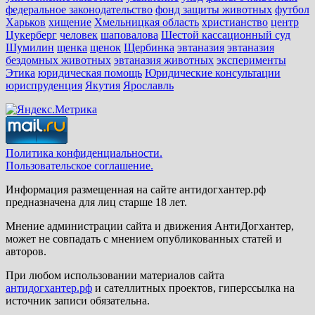
федеральное законодательство
фонд защиты животных
футбол
Харьков
хищение
Хмельницкая область
христианство
центр
Цукерберг
человек
шаповалова
Шестой кассационный суд
Шумилин
щенка
щенок
Щербинка
эвтаназия
эвтаназия
бездомных животных
эвтаназия животных
эксперименты
Этика
юридическая помощь
Юридические консультации
юриспруденция
Якутия
Ярославль
Политика конфиденциальности.
Пользовательское соглашение.
Информация размещенная на сайте антидогхантер.рф
предназначена для лиц старше 18 лет.
Мнение администрации сайта и движения АнтиДогхантер,
может не совпадать с мнением опубликованных статей и
авторов.
При любом использовании материалов сайта
антидогхантер.рф
и сателлитных проектов, гиперссылка на
источник записи обязательна.