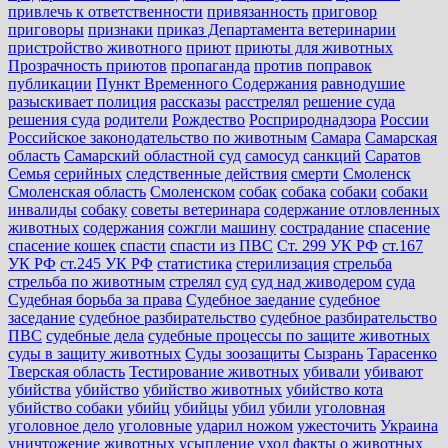
привлечь к ответственности
привязанность
приговор
приговоры
признаки
приказ Департамента ветеринарии
пристройство животного
приют
приюты для животных
Прозрачность приютов
пропаганда
против поправок
публикации
Пункт Временного Содержания
равнодушие
разыскивает полиция
рассказы
расстрелял
решение суда
решения суда
родители
Рождество
Росприроднадзора
России
Российское законодательство по животным
Самара
Самарская
область
Самарский областной суд
самосуд
санкций
Саратов
Семья
серийных
следственные действия
смерти
Смоленск
Смоленская область
Смоленском
собак
собака
собаки
собаки
инвалиды
собаку
советы ветеринара
содержание отловленных
животных
содержания
сожгли машину
сострадание
спасение
спасение кошек
спасти
спасти из ПВС
Ст. 299 УК РФ
ст.167
УК РФ
ст.245 УК РФ
статистика
стерилизация
стрельба
стрельба по животным
стрелял
суд
суд над живодером
суда
Судебная борьба за права
Судебное заедание
судебное
заседание
судебное разбирательство
судебное разбирательство
ПВС
судебные дела
судебные процессы по защите животных
суды в защиту животных
Суды зоозащиты
Сызрань
Тарасенко
Тверская область
Тестирование животных
убивали
убивают
убийства
убийство
убийство животных
убийство кота
убийство собаки
убийц
убийцы
убил
убили
уголовная
уголовное дело
уголовные
ударил ножом
ужесточить
Украина
уничтожение животных
усыпление
уход
факты о животных