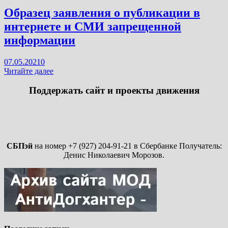
Образец заявления о публикации в
интернете и СМИ запрещенной
информации
07.05.2021
0
Образец
Читайте далее
заявления
о
Поддержать сайт и проекты движения
публикации
в
интернете
и
СМИ
запрещенной
СБПэй
на номер +7 (927) 204-91-21 в Сбербанке Получатель:
информации
Денис Николаевич Морозов.