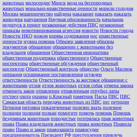
животных
милосердие
Минск
мода на беспородных
животных
морально-нравственные ценности
морили голодом
Москва
мошенничество
найдена
наказание
наказать
наказать
живодера
нарушения
Научная обоснованность
начальник
недопуск в приют
незаконные действия ПВС
незаконные
приказы
немотивированная агрессия
новости
Новости города
Новости НКО
ножом
нормы содержания
нос
нравственные
ценности
нужна помощь
Образец заявления
образцы
документов
обращение
обращение с животными без
владельцев
обращения
Общественная инициатива
общественная поддержка
общественного
Общественные
инспекторы
общественные обсуждения
общественный
инспектор
Общественный контроль
общество
Ольги Масиюк
операция
оспаривание постановления
осужден
ответственности
Ответственность за жестокое обращение с
животными
отлов
отлов животных
отлов собак
отмена закона
отменить закон
отравление
отравленным
отрубил лапы
отстрел
охота
охраны
п.Красный
памятник
Пасха
ПВС
ПВС
Самарская область
передача животных из ПВС
пес
петиции
Петиция
питомца
покалеченные
полезно знать
полезное
полиции
полиция
полкан
помогите
помочь
помощь
Помощь
бездомным животным
породистые
потерялась
прав животных
права
Права владельцев животных
права животных
Правила
право
Право и закон
правозащита
правосудие
предприниматель
Президент РФ
преступления
привлечь