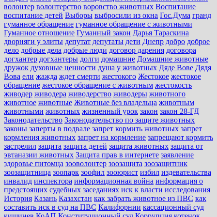
волонтер
волонтерство
воровство животных
Воспитание
воспитание детей
Выборы
выбросили из окна
Гос.Дума
гранд
гуманное обращение
гуманное обращение с животными
Гуманное отношение
Гуманный закон
Дарья Тараскина
дворняги у элиты
депутат
депутаты
дети
Днепр
добро
доброе
дело
добрые дела
добрые люди
договор дарения
договора
догхантер
догхантеры
долги
домашние
Домашние животные
дружок
духовные ценности
душа у животных
Дяде Вове
Дядя
Вова
ели
жажда
ждет смерти
жестокого
Жестокое
жестокое
обращение
жестокое обращение с животным
жестокость
живодер
живодера
живодерство
живодеры
животного
животное
животные
Животные без владельца
животным
животными
животных
жизненный урок
закон
закон 28-ГД
Законодательство
Законодательство по защите животных
законы
заперты в подвале
запрет кормить животных
запрет
кормления животных
запрет на кормление
запрещают кормить
застрелил
защита
защита детей
защита животных
защита от
эвтаназии животных
Защита прав в интернете
заявление
здоровье питомца
зооволонтер
зоозащита
зоозащитник
зоозащитница
зоопарк
зоофил
зооюрист
избил
издевательства
инвалид
инспектора
информационная война
информация о
предстоящих судебных заседаниях
иск к власти
исследования
История
Казань
Казахстан
как забрать животное из ПВС
как
составить иск в суд на ПВС
Калифорнии
кассационный суд
кишинев
КоАП
Конституционный суд
Коррупция
котенок