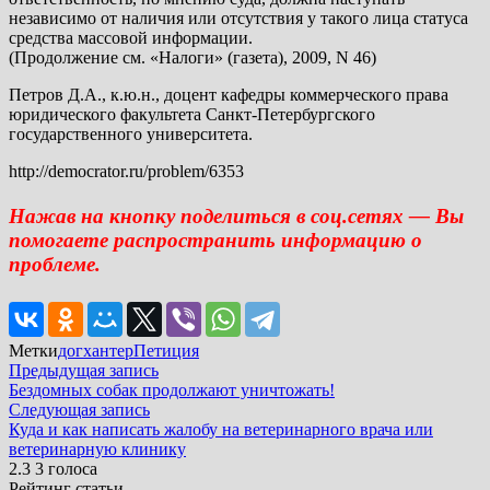
независимо от наличия или отсутствия у такого лица статуса
средства массовой информации.
(Продолжение см. «Налоги» (газета), 2009, N 46)
Петров Д.А., к.ю.н., доцент кафедры коммерческого права
юридического факультета Санкт-Петербургского
государственного университета.
http://democrator.ru/problem/6353
Нажав на кнопку поделиться в соц.сетях — Вы
помогаете распространить информацию о
проблеме.
Метки
догхантер
Петиция
Навигация
Предыдущая
Предыдущая запись
запись:
Бездомных собак продолжают уничтожать!
по
Следующая
Следующая запись
записям
запись:
Куда и как написать жалобу на ветеринарного врача или
ветеринарную клинику
2.3
3
голоса
Рейтинг статьи