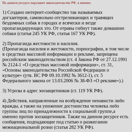
На данном ресурсе нарушают законодательство РФ, а именно:
1) Создано интернет-сообщество так называемых
догхантеров, самовольно отстреливающих и травящих
бездомных собак в городах и всячески и везде
пропагандирующих это. От отравы гибнут также домашние
собаки (статья 245 УК РФ, статья 167 УК РФ).
2) Пропаганда жестокости и насилия.
(Пропаганда насилия и жестокости, порнографии, в том числе
в средствах массовой информации и рекламе, запрещена
российским законодательством (ст. 4 Закона РФ от 27.12.1991
№ 2124-1 «О средствах массовой информации», ст. 31,
«Основы законодательства Российской Федерации о
культуре» (утв. ВС РФ 09.10.1992 № 3612-1), ст. 5
Федерального закона от 13.03.2006 № 38-ФЗ «О рекламе»).)
3) Угрозы в адрес зоозащитников (ст. 119 УК РФ).
4) Действия, направленные на возбуждение ненависти либо
вражды, а также на унижение достоинства человека либо
группы лиц по принадлежности к социальной группе,а
именно против зоозащитников. Также на данном ресурсе есть
сообщения, подпадающие под статью о разжигании
межнациональной розни (статья 282 УК РФ).