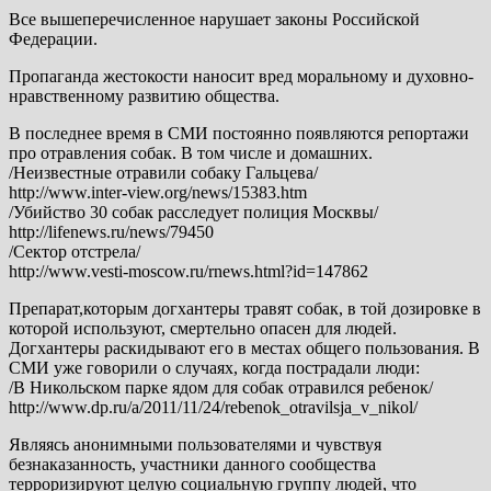
Все вышеперечисленное нарушает законы Российской
Федерации.
Пропаганда жестокости наносит вред моральному и духовно-
нравственному развитию общества.
В последнее время в СМИ постоянно появляются репортажи
про отравления собак. В том числе и домашних.
/Неизвестные отравили собаку Гальцева/
http://www.inter-view.org/news/15383.htm
/Убийство 30 собак расследует полиция Москвы/
http://lifenews.ru/news/79450
/Сектор отстрела/
http://www.vesti-moscow.ru/rnews.html?id=147862
Препарат,которым догхантеры травят собак, в той дозировке в
которой используют, смертельно опасен для людей.
Догхантеры раскидывают его в местах общего пользования. В
СМИ уже говорили о случаях, когда пострадали люди:
/В Никольском парке ядом для собак отравился ребенок/
http://www.dp.ru/a/2011/11/24/rebenok_otravilsja_v_nikol/
Являясь анонимными пользователями и чувствуя
безнаказанность, участники данного сообщества
терроризируют целую социальную группу людей, что