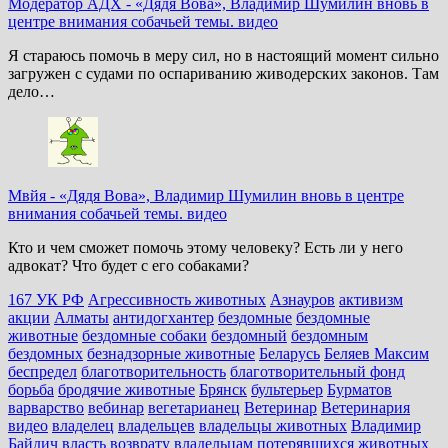
Модератор АДХ
-
«Дядя Вова», Владимир Шумилин вновь в
центре внимания собачьей темы. видео
Я стараюсь помочь в меру сил, но в настоящий момент сильно
загружен с судами по оспариванию живодерских законов. Там
дело…
Мвйя
-
«Дядя Вова», Владимир Шумилин вновь в центре
внимания собачьей темы. видео
Кто и чем сможет помочь этому человеку? Есть ли у него
адвокат? Что будет с его собаками?
167 УК РФ
Агрессивность животных
Азнауров
активизм
акции
Алматы
антидогхантер
бездомные
бездомные
животные
бездомные собаки
бездомный
бездомным
бездомных
безнадзорные животные
Беларусь
Беляев Максим
беспредел
благотворительность
благотворительный фонд
борьба
бродячие животные
Брянск
бультерьер
Бурматов
варварство
вебинар
вегетарианец
Ветеринар
Ветеринария
видео
владелец
владельцев
владельцы животных
Владимир
Байдич
власть
возврату владельцам потерявшихся животных