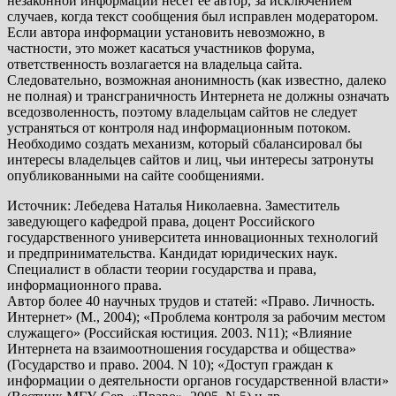
незаконной информации несет ее автор, за исключением
случаев, когда текст сообщения был исправлен модератором.
Если автора информации установить невозможно, в
частности, это может касаться участников форума,
ответственность возлагается на владельца сайта.
Следовательно, возможная анонимность (как известно, далеко
не полная) и трансграничность Интернета не должны означать
вседозволенность, поэтому владельцам сайтов не следует
устраняться от контроля над информационным потоком.
Необходимо создать механизм, который сбалансировал бы
интересы владельцев сайтов и лиц, чьи интересы затронуты
опубликованными на сайте сообщениями.
Источник: Лебедева Наталья Николаевна. Заместитель
заведующего кафедрой права, доцент Российского
государственного университета инновационных технологий
и предпринимательства. Кандидат юридических наук.
Специалист в области теории государства и права,
информационного права.
Автор более 40 научных трудов и статей: «Право. Личность.
Интернет» (М., 2004); «Проблема контроля за рабочим местом
служащего» (Российская юстиция. 2003. N11); «Влияние
Интернета на взаимоотношения государства и общества»
(Государство и право. 2004. N 10); «Доступ граждан к
информации о деятельности органов государственной власти»