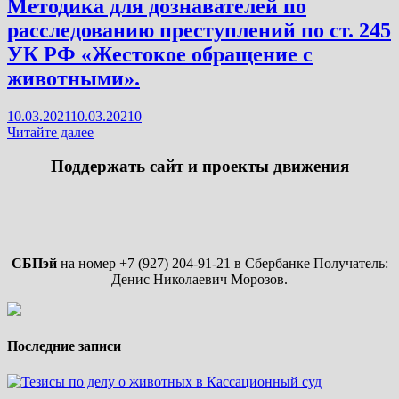
Методика для дознавателей по
расследованию преступлений по ст. 245
УК РФ «Жестокое обращение с
животными».
10.03.2021
10.03.2021
0
Методика
Читайте далее
для
дознавателей
Поддержать сайт и проекты движения
по
расследованию
преступлений
по
ст.
245
СБПэй
на номер +7 (927) 204-91-21 в Сбербанке Получатель:
УК
Денис Николаевич Морозов.
РФ
«Жестокое
обращение
с
Последние записи
животными».