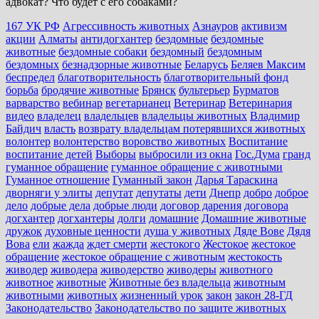
адвокат? Что будет с его собаками?
167 УК РФ
Агрессивность животных
Азнауров
активизм
акции
Алматы
антидогхантер
бездомные
бездомные
животные
бездомные собаки
бездомный
бездомным
бездомных
безнадзорные животные
Беларусь
Беляев Максим
беспредел
благотворительность
благотворительный фонд
борьба
бродячие животные
Брянск
бультерьер
Бурматов
варварство
вебинар
вегетарианец
Ветеринар
Ветеринария
видео
владелец
владельцев
владельцы животных
Владимир
Байдич
власть
возврату владельцам потерявшихся животных
волонтер
волонтерство
воровство животных
Воспитание
воспитание детей
Выборы
выбросили из окна
Гос.Дума
гранд
гуманное обращение
гуманное обращение с животными
Гуманное отношение
Гуманный закон
Дарья Тараскина
дворняги у элиты
депутат
депутаты
дети
Днепр
добро
доброе
дело
добрые дела
добрые люди
договор дарения
договора
догхантер
догхантеры
долги
домашние
Домашние животные
дружок
духовные ценности
душа у животных
Дяде Вове
Дядя
Вова
ели
жажда
ждет смерти
жестокого
Жестокое
жестокое
обращение
жестокое обращение с животным
жестокость
живодер
живодера
живодерство
живодеры
животного
животное
животные
Животные без владельца
животным
животными
животных
жизненный урок
закон
закон 28-ГД
Законодательство
Законодательство по защите животных