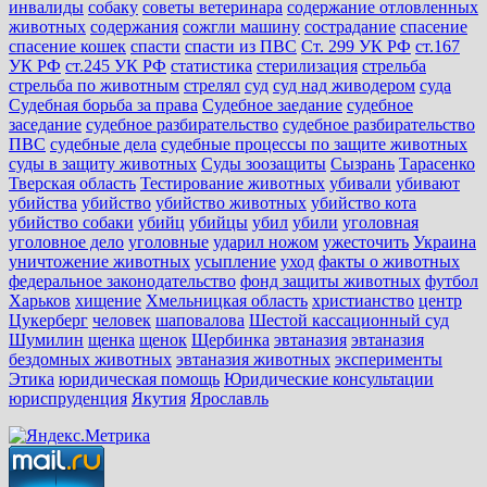
инвалиды
собаку
советы ветеринара
содержание отловленных
животных
содержания
сожгли машину
сострадание
спасение
спасение кошек
спасти
спасти из ПВС
Ст. 299 УК РФ
ст.167
УК РФ
ст.245 УК РФ
статистика
стерилизация
стрельба
стрельба по животным
стрелял
суд
суд над живодером
суда
Судебная борьба за права
Судебное заедание
судебное
заседание
судебное разбирательство
судебное разбирательство
ПВС
судебные дела
судебные процессы по защите животных
суды в защиту животных
Суды зоозащиты
Сызрань
Тарасенко
Тверская область
Тестирование животных
убивали
убивают
убийства
убийство
убийство животных
убийство кота
убийство собаки
убийц
убийцы
убил
убили
уголовная
уголовное дело
уголовные
ударил ножом
ужесточить
Украина
уничтожение животных
усыпление
уход
факты о животных
федеральное законодательство
фонд защиты животных
футбол
Харьков
хищение
Хмельницкая область
христианство
центр
Цукерберг
человек
шаповалова
Шестой кассационный суд
Шумилин
щенка
щенок
Щербинка
эвтаназия
эвтаназия
бездомных животных
эвтаназия животных
эксперименты
Этика
юридическая помощь
Юридические консультации
юриспруденция
Якутия
Ярославль