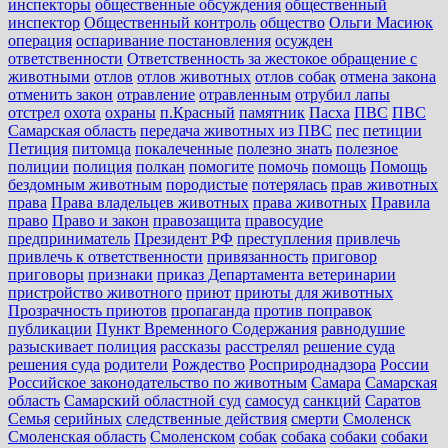
инспекторы
общественные обсуждения
общественный
инспектор
Общественный контроль
общество
Ольги Масиюк
операция
оспаривание постановления
осужден
ответственности
Ответственность за жестокое обращение с
животными
отлов
отлов животных
отлов собак
отмена закона
отменить закон
отравление
отравленным
отрубил лапы
отстрел
охота
охраны
п.Красный
памятник
Пасха
ПВС
ПВС
Самарская область
передача животных из ПВС
пес
петиции
Петиция
питомца
покалеченные
полезно знать
полезное
полиции
полиция
полкан
помогите
помочь
помощь
Помощь
бездомным животным
породистые
потерялась
прав животных
права
Права владельцев животных
права животных
Правила
право
Право и закон
правозащита
правосудие
предприниматель
Президент РФ
преступления
привлечь
привлечь к ответственности
привязанность
приговор
приговоры
признаки
приказ Департамента ветеринарии
пристройство животного
приют
приюты для животных
Прозрачность приютов
пропаганда
против поправок
публикации
Пункт Временного Содержания
равнодушие
разыскивает полиция
рассказы
расстрелял
решение суда
решения суда
родители
Рождество
Росприроднадзора
России
Российское законодательство по животным
Самара
Самарская
область
Самарский областной суд
самосуд
санкций
Саратов
Семья
серийных
следственные действия
смерти
Смоленск
Смоленская область
Смоленском
собак
собака
собаки
собаки