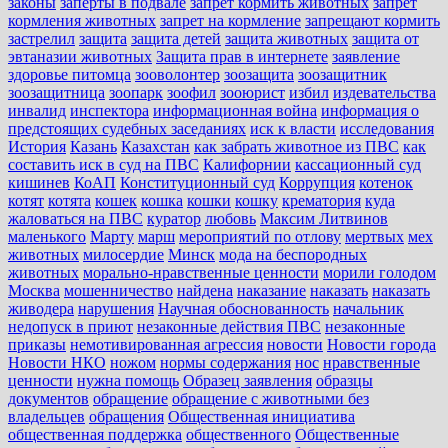
законы
заперты в подвале
запрет кормить животных
запрет
кормления животных
запрет на кормление
запрещают кормить
застрелил
защита
защита детей
защита животных
защита от
эвтаназии животных
Защита прав в интернете
заявление
здоровье питомца
зооволонтер
зоозащита
зоозащитник
зоозащитница
зоопарк
зоофил
зооюрист
избил
издевательства
инвалид
инспектора
информационная война
информация о
предстоящих судебных заседаниях
иск к власти
исследования
История
Казань
Казахстан
как забрать животное из ПВС
как
составить иск в суд на ПВС
Калифорнии
кассационный суд
кишинев
КоАП
Конституционный суд
Коррупция
котенок
котят
котята
кошек
кошка
кошки
кошку
крематория
куда
жаловаться на ПВС
куратор
любовь
Максим Литвинов
маленького
Марту
марш
мероприятий по отлову
мертвых
мех
животных
милосердие
Минск
мода на беспородных
животных
морально-нравственные ценности
морили голодом
Москва
мошенничество
найдена
наказание
наказать
наказать
живодера
нарушения
Научная обоснованность
начальник
недопуск в приют
незаконные действия ПВС
незаконные
приказы
немотивированная агрессия
новости
Новости города
Новости НКО
ножом
нормы содержания
нос
нравственные
ценности
нужна помощь
Образец заявления
образцы
документов
обращение
обращение с животными без
владельцев
обращения
Общественная инициатива
общественная поддержка
общественного
Общественные