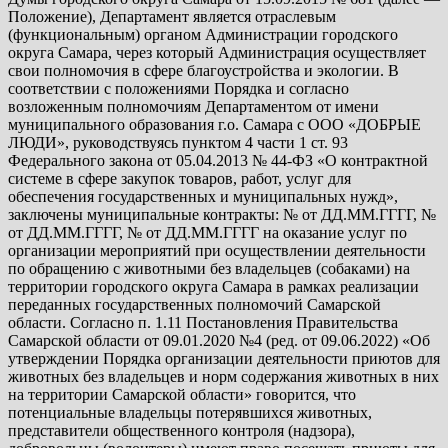
Положение), Департамент является отраслевым
(функциональным) органом Администрации городского
округа Самара, через который Администрация осуществляет
свои полномочия в сфере благоустройства и экологии. В
соответствии с положениями Порядка и согласно
возложенным полномочиям Департаментом от имени
муниципального образования г.о. Самара с ООО «ДОБРЫЕ
ЛЮДИ», руководствуясь пунктом 4 части 1 ст. 93
Федерального закона от 05.04.2013 № 44-ФЗ «О контрактной
системе в сфере закупок товаров, работ, услуг для
обеспечения государственных и муниципальных нужд»,
заключены муниципальные контракты: № от ДД.ММ.ГГГГ, №
от ДД.ММ.ГГГГ, № от ДД.ММ.ГГГГ на оказание услуг по
организации мероприятий при осуществлении деятельности
по обращению с животными без владельцев (собаками) на
территории городского округа Самара в рамках реализации
переданных государственных полномочий Самарской
области. Согласно п. 1.11 Постановления Правительства
Самарской области от 09.01.2020 №4 (ред. от 09.06.2022) «Об
утверждении Порядка организации деятельности приютов для
животных без владельцев и норм содержания животных в них
на территории Самарской области» говорится, что
потенциальные владельцы потерявшихся животных,
представители общественного контроля (надзора),