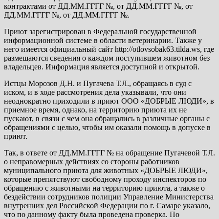
контрактами от ДД.ММ.ГГГГ №, от ДД.ММ.ГГГГ №, от
ДД.ММ.ГГГГ №, от ДД.ММ.ГГГГ №.
Приют зарегистрирован в Федеральной государственной
информационной системе в области ветеринарии. Также у
него имеется официальный сайт http://otlovsobak63.tilda.ws, где
размещаются сведения о каждом поступившем животном без
владельцев. Информация является доступной и открытой.
Истцы Морозов Д.Н. и Пугачева Т.Л., обращаясь в суд с
иском, и в ходе рассмотрения дела указывали, что они
неоднократно приходили в приют ООО «ДОБРЫЕ ЛЮДИ», в
приемное время, однако, на территорию приюта их не
пускают, в связи с чем она обращались в различные органы с
обращениями с целью, чтобы им оказали помощь в допуске в
приют.
Так, в ответе от ДД.ММ.ГГГГ № на обращение Пугачевой Т.Л.
о неправомерных действиях со стороны работников
муниципального приюта для животных «ДОБРЫЕ ЛЮДИ»,
которые препятствуют свободному проходу инспекторов по
обращению с животными на территорию приюта, а также о
бездействии сотрудников полиции Управление Министерства
внутренних дел Российской Федерации по г. Самаре указало,
что по данному факту была проведена проверка. По