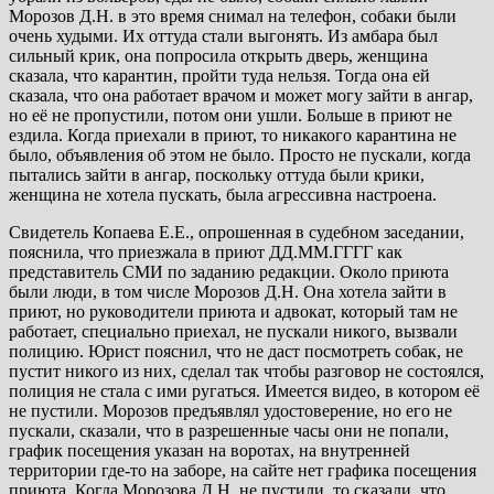
Морозов Д.Н. в это время снимал на телефон, собаки были
очень худыми. Их оттуда стали выгонять. Из амбара был
сильный крик, она попросила открыть дверь, женщина
сказала, что карантин, пройти туда нельзя. Тогда она ей
сказала, что она работает врачом и может могу зайти в ангар,
но её не пропустили, потом они ушли. Больше в приют не
ездила. Когда приехали в приют, то никакого карантина не
было, объявления об этом не было. Просто не пускали, когда
пытались зайти в ангар, поскольку оттуда были крики,
женщина не хотела пускать, была агрессивна настроена.
Свидетель Копаева Е.Е., опрошенная в судебном заседании,
пояснила, что приезжала в приют ДД.ММ.ГГГГ как
представитель СМИ по заданию редакции. Около приюта
были люди, в том числе Морозов Д.Н. Она хотела зайти в
приют, но руководители приюта и адвокат, который там не
работает, специально приехал, не пускали никого, вызвали
полицию. Юрист пояснил, что не даст посмотреть собак, не
пустит никого из них, сделал так чтобы разговор не состоялся,
полиция не стала с ими ругаться. Имеется видео, в котором её
не пустили. Морозов предъявлял удостоверение, но его не
пускали, сказали, что в разрешенные часы они не попали,
график посещения указан на воротах, на внутренней
территории где-то на заборе, на сайте нет графика посещения
приюта. Когда Морозова Д.Н. не пустили, то сказали, что