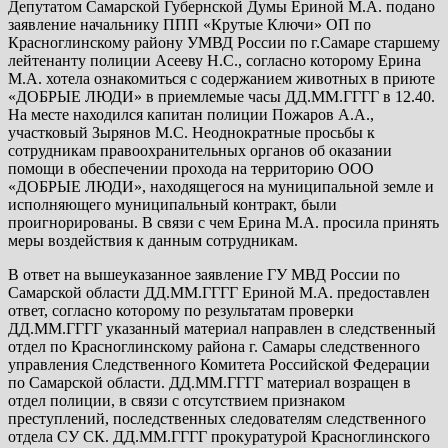
Депутатом Самарской Губернской Думы Ериной М.А. подано
заявление начальнику ППП «Крутые Ключи» ОП по
Красноглинскому району УМВД России по г.Самаре старшему
лейтенанту полиции Асееву Н.С., согласно которому Ерина
М.А. хотела ознакомиться с содержанием животных в приюте
«ДОБРЫЕ ЛЮДИ» в приемлемые часы ДД.ММ.ГГГГ в 12.40.
На месте находился капитан полиции Пожаров А.А.,
участковый Зырянов М.С. Неоднократные просьбы к
сотрудникам правоохранительных органов об оказании
помощи в обеспечении прохода на территорию ООО
«ДОБРЫЕ ЛЮДИ», находящегося на муниципальной земле и
исполняющего муниципальный контракт, были
проигнорированы. В связи с чем Ерина М.А. просила принять
меры воздействия к данным сотрудникам.
В ответ на вышеуказанное заявление ГУ МВД России по
Самарской области ДД.ММ.ГГГГ Ериной М.А. предоставлен
ответ, согласно которому по результатам проверки
ДД.ММ.ГГГГ указанный материал направлен в следственный
отдел по Красноглинскому района г. Самары следственного
управления Следственного Комитета Российской Федерации
по Самарской области. ДД.ММ.ГГГГ материал возращен в
отдел полиции, в связи с отсутствием признаком
преступлений, последственных следователям следственного
отдела СУ СК. ДД.ММ.ГГГГ прокуратурой Красноглинского