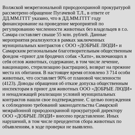
Волжской межрегиональной природоохранной прокуратурой
рассмотрено обращение Пугачевой Т.Л., в ответе от
ДД.ММ.ГГГГ указано, что в ДД.ММ.ГГГГ году
финансирование на проведение мероприятий по
регулированию численности животных без владельцев в г.о.
Самара составляет свыше 55 млн. рублей. Данные
мероприятия реализуются в рамках заключенных
муниципальных контрактов с ООО «ДОБРЫЕ ЛЮДИ» и
Самарским региональным благотворительным общественным
фондом «приют для бродячих собак «Хати», включающих в
себя отлов животных, содержание, в том числе лечение,
вакцинацию, стерилизацию (кастрацию), возврат на прежние
места их обитания. В настоящее время отловлено 3 714 особи
животных, что составляет 90% от плановой численности
(4123). Доводы обращения об отказе допуска общественным
инспекторам в приют для животных ООО «ДОБРЫЕ ЛЮДИ»
и ненадлежащей реализации условий муниципальных
контрактов нашли свое подтверждение. С целью понуждения
к соблюдению требований законодательства Самарской
межрайонной природоохранной прокуратурой директору
ООО «ДОБРЫЕ ЛЮДИ» внесено представление. Иных
нарушений, в том числе прецедентов сбора животных по
объявлениям, в ходе проверки не выявлено.