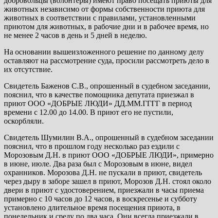
добровольцы (волонтеры) имеют право посещать приюты для
животных независимо от формы собственности приюта для
животных в соответствии с правилами, установленными
приютом для животных, в рабочие дни и в рабочее время, но
не менее 2 часов в день и 5 дней в неделю.
На основании вышеизложенного решение по данному делу
оставляют на рассмотрение суда, просили рассмотреть дело в
их отсутствие.
Свидетель Баженов С.В., опрошенный в судебном заседании,
пояснил, что в качестве помощника депутата приезжал в
приют ООО «ДОБРЫЕ ЛЮДИ» ДД.ММ.ГГГГ в период
времени с 12.00 до 14.00. В приют его не пустили,
оскорбляли.
Свидетель Шумилин В.А., опрошенный в судебном заседании
пояснил, что в прошлом году несколько раз ездили с
Морозовым Д.Н. в приют ООО «ДОБРЫЕ ЛЮДИ», примерно
в июне, июле. Два раза был с Морозовым в июне, видел
охранников. Морозова Д.Н. не пускали в приют, свидетель
через дыру в заборе зашел в приют, Морозов Д.Н. стоял около
двери в приют с удостоверением, приезжали в часы приема
примерно с 10 часов до 12 часов, в воскресенье и субботу
установлено длительное время посещения приюта, в
понедельник и среду по два часа. Они всегда приезжали в