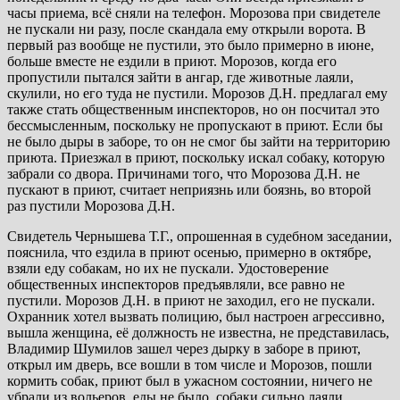
часы приема, всё сняли на телефон. Морозова при свидетеле
не пускали ни разу, после скандала ему открыли ворота. В
первый раз вообще не пустили, это было примерно в июне,
больше вместе не ездили в приют. Морозов, когда его
пропустили пытался зайти в ангар, где животные лаяли,
скулили, но его туда не пустили. Морозов Д.Н. предлагал ему
также стать общественным инспекторов, но он посчитал это
бессмысленным, поскольку не пропускают в приют. Если бы
не было дыры в заборе, то он не смог бы зайти на территорию
приюта. Приезжал в приют, поскольку искал собаку, которую
забрали со двора. Причинами того, что Морозова Д.Н. не
пускают в приют, считает неприязнь или боязнь, во второй
раз пустили Морозова Д.Н.
Свидетель Чернышева Т.Г., опрошенная в судебном заседании,
пояснила, что ездила в приют осенью, примерно в октябре,
взяли еду собакам, но их не пускали. Удостоверение
общественных инспекторов предъявляли, все равно не
пустили. Морозов Д.Н. в приют не заходил, его не пускали.
Охранник хотел вызвать полицию, был настроен агрессивно,
вышла женщина, её должность не известна, не представилась,
Владимир Шумилов зашел через дырку в заборе в приют,
открыл им дверь, все вошли в том числе и Морозов, пошли
кормить собак, приют был в ужасном состоянии, ничего не
убрали из вольеров, еды не было, собаки сильно лаяли.