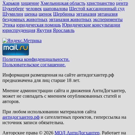
Харьков
хищение
Хмельницкая область
христианство
центр
Цукерберг
человек
шаповалова
Шестой кассационный суд
Шумилин
щенка
щенок
Щербинка
эвтаназия
эвтаназия
бездомных животных
эвтаназия животных
эксперименты
Этика
юридическая помощь
Юридические консультации
юриспруденция
Якутия
Ярославль
Политика конфиденциальности.
Пользовательское соглашение.
Информация размещенная на сайте антидогхантер.рф
предназначена для лиц старше 18 лет.
Мнение администрации сайта и движения АнтиДогхантер,
может не совпадать с мнением опубликованных статей и
авторов.
При любом использовании материалов сайта
антидогхантер.рф
и сателлитных проектов, гиперссылка на
источник записи обязательна.
Авторские права © 2026
МОД АнтиДогхантер
. Работает на