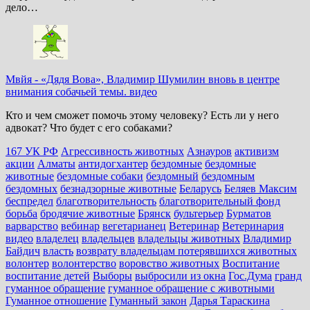
дело…
Мвйя
-
«Дядя Вова», Владимир Шумилин вновь в центре
внимания собачьей темы. видео
Кто и чем сможет помочь этому человеку? Есть ли у него
адвокат? Что будет с его собаками?
167 УК РФ
Агрессивность животных
Азнауров
активизм
акции
Алматы
антидогхантер
бездомные
бездомные
животные
бездомные собаки
бездомный
бездомным
бездомных
безнадзорные животные
Беларусь
Беляев Максим
беспредел
благотворительность
благотворительный фонд
борьба
бродячие животные
Брянск
бультерьер
Бурматов
варварство
вебинар
вегетарианец
Ветеринар
Ветеринария
видео
владелец
владельцев
владельцы животных
Владимир
Байдич
власть
возврату владельцам потерявшихся животных
волонтер
волонтерство
воровство животных
Воспитание
воспитание детей
Выборы
выбросили из окна
Гос.Дума
гранд
гуманное обращение
гуманное обращение с животными
Гуманное отношение
Гуманный закон
Дарья Тараскина