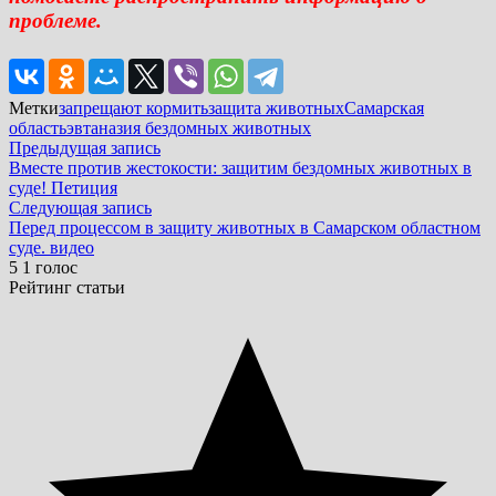
проблеме.
Метки
запрещают кормить
защита животных
Самарская
область
эвтаназия бездомных животных
Навигация
Предыдущая
Предыдущая запись
запись:
Вместе против жестокости: защитим бездомных животных в
по
суде! Петиция
записям
Следующая
Следующая запись
запись:
Перед процессом в защиту животных в Самарском областном
суде. видео
5
1
голос
Рейтинг статьи