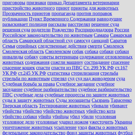
приговоры
признаки
приказ Департамента ветеринарии
пристройство животного
приют
приюты для животных
Прозрачность приютов
пропаганда
против поправок
публикации
Пункт Временного Содержания
равнодушие
разыскивает полиция
рассказы
расстрелял
решение суда
решения суда
родители
Рождество
Росприроднадзора
России
Российское законодательство по животным
Самара
Самарская
область
Самарский областной суд
самосуд
санкций
Саратов
Семья
серийных
следственные действия
смерти
Смоленск
Смоленская область
Смоленском
собак
собака
собаки
собаки
инвалиды
собаку
советы ветеринара
содержание отловленных
животных
содержания
сожгли машину
сострадание
спасение
спасение кошек
спасти
спасти из ПВС
Ст. 299 УК РФ
ст.167
УК РФ
ст.245 УК РФ
статистика
стерилизация
стрельба
стрельба по животным
стрелял
суд
суд над живодером
суда
Судебная борьба за права
Судебное заедание
судебное
заседание
судебное разбирательство
судебное разбирательство
ПВС
судебные дела
судебные процессы по защите животных
суды в защиту животных
Суды зоозащиты
Сызрань
Тарасенко
Тверская область
Тестирование животных
убивали
убивают
убийства
убийство
убийство животных
убийство кота
убийство собаки
убийц
убийцы
убил
убили
уголовная
уголовное дело
уголовные
ударил ножом
ужесточить
Украина
уничтожение животных
усыпление
уход
факты о животных
федеральное законодательство
фонд защиты животных
футбол