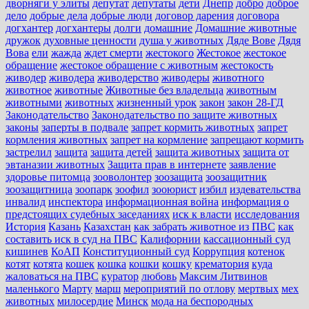
дворняги у элиты
депутат
депутаты
дети
Днепр
добро
доброе
дело
добрые дела
добрые люди
договор дарения
договора
догхантер
догхантеры
долги
домашние
Домашние животные
дружок
духовные ценности
душа у животных
Дяде Вове
Дядя
Вова
ели
жажда
ждет смерти
жестокого
Жестокое
жестокое
обращение
жестокое обращение с животным
жестокость
живодер
живодера
живодерство
живодеры
животного
животное
животные
Животные без владельца
животным
животными
животных
жизненный урок
закон
закон 28-ГД
Законодательство
Законодательство по защите животных
законы
заперты в подвале
запрет кормить животных
запрет
кормления животных
запрет на кормление
запрещают кормить
застрелил
защита
защита детей
защита животных
защита от
эвтаназии животных
Защита прав в интернете
заявление
здоровье питомца
зооволонтер
зоозащита
зоозащитник
зоозащитница
зоопарк
зоофил
зооюрист
избил
издевательства
инвалид
инспектора
информационная война
информация о
предстоящих судебных заседаниях
иск к власти
исследования
История
Казань
Казахстан
как забрать животное из ПВС
как
составить иск в суд на ПВС
Калифорнии
кассационный суд
кишинев
КоАП
Конституционный суд
Коррупция
котенок
котят
котята
кошек
кошка
кошки
кошку
крематория
куда
жаловаться на ПВС
куратор
любовь
Максим Литвинов
маленького
Марту
марш
мероприятий по отлову
мертвых
мех
животных
милосердие
Минск
мода на беспородных