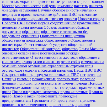
животных
морально-нравственные ценности
морили голодом
Москва
мошенничество
найдена
наказание
наказать
наказать
живодера
нарушения
Научная обоснованность
начальник
недопуск в приют
незаконные действия ПВС
незаконные
приказы
немотивированная агрессия
новости
Новости города
Новости НКО
ножом
нормы содержания
нос
нравственные
ценности
нужна помощь
Образец заявления
образцы
документов
обращение
обращение с животными без
владельцев
обращения
Общественная инициатива
общественная поддержка
общественного
Общественные
инспекторы
общественные обсуждения
общественный
инспектор
Общественный контроль
общество
Ольги Масиюк
операция
оспаривание постановления
осужден
ответственности
Ответственность за жестокое обращение с
животными
отлов
отлов животных
отлов собак
отмена закона
отменить закон
отравление
отравленным
отрубил лапы
отстрел
охота
охраны
п.Красный
памятник
Пасха
ПВС
ПВС
Самарская область
передача животных из ПВС
пес
петиции
Петиция
питомца
покалеченные
полезно знать
полезное
полиции
полиция
полкан
помогите
помочь
помощь
Помощь
бездомным животным
породистые
потерялась
прав животных
права
Права владельцев животных
права животных
Правила
право
Право и закон
правозащита
правосудие
предприниматель
Президент РФ
преступления
привлечь
привлечь к ответственности
привязанность
приговор